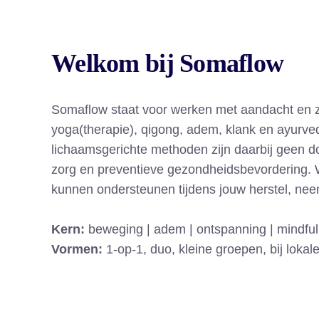
Welkom bij Somaflow
Somaflow staat voor werken met aandacht en zac
yoga(therapie), qigong, adem, klank en ayurve
lichaamsgerichte methoden zijn daarbij geen do
zorg en preventieve gezondheidsbevordering. Wi
kunnen ondersteunen tijdens jouw herstel, nee
Kern:
beweging | adem | ontspanning | mindfu
Vormen:
1-op-1, duo, kleine groepen, bij loka